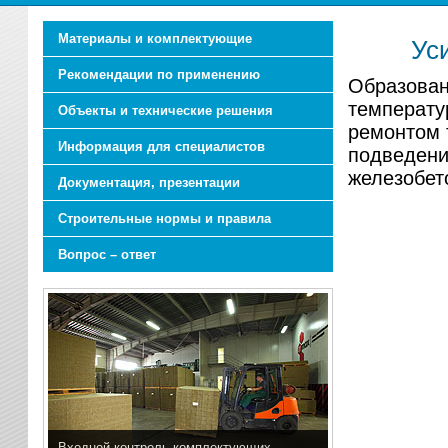
Материалы и комплектующие
Ус
Рекомендации по применению
Образован
температу
Объекты и технические решения
ремонтом 
Информация для специалистов
подведени
железобето
Документация, презентации
Строительные нормы и правила
Вопрос – ответ
Входной контроль комплектующих