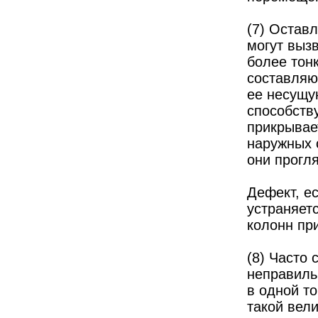
(7) Остав
могут выз
более тон
составляю
ее несущу
способств
прикрывае
наружных 
они прогл
Дефект, ес
устраняет
колонн пр
(8) Часто 
неправиль
в одной то
такой вел