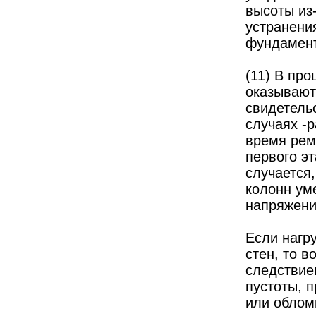
высоты из
устранени
фундамент
(11) В пр
оказывают
свидетель
случаях -
время рем
первого э
случается,
колонн ум
напряжени
Если нагр
стен, то 
следствием
пустоты, 
или облом