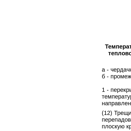
Темпера
теплов
а - черда
б - проме
1 - перек
температу
направлен
(12) Трещ
перепадов
плоскую к