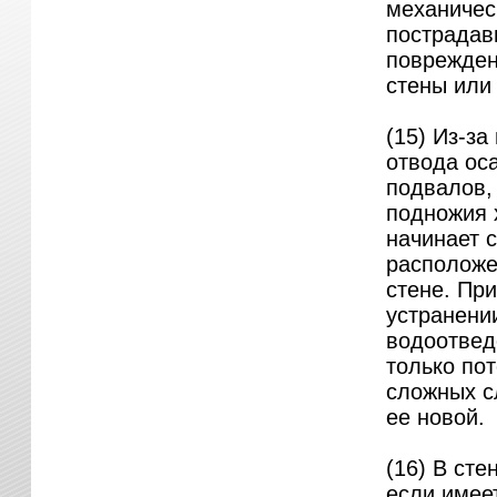
механичес
пострадав
поврежден
стены или 
(15) Из-за
отвода оса
подвалов,
подножия 
начинает с
расположе
стене. Пр
устранени
водоотвед
только по
сложных с
ее новой.
(16) В сте
если имее