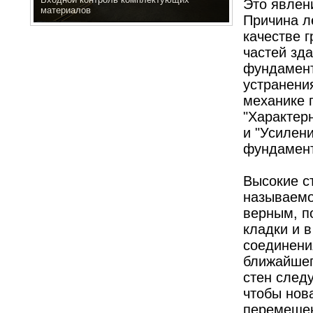
Это явлен
материалов
Причина л
качестве г
частей зд
фундамент
устранени
механике г
"Характер
и "Усилен
фундамент
Высокие с
называемо
верным, п
кладки и в
соединени
ближайшег
стен след
чтобы нов
перемеще