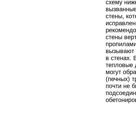
схему ниже
вызванные
стены, ко
исправлен
рекомендо
стены вер
пропилами
вызывают 
в стенах.
тепловые 
могут обр
(печных) т
почти не 
подсоедин
обетониро