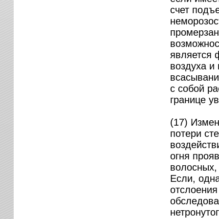
счет подъ
неморозос
промерзан
возможност
является 
воздуха и 
всасывани
с собой р
границе у
(17) Измен
потери сте
воздейств
огня проя
волосных,
Если, одн
отслоения
обследова
нетронуто