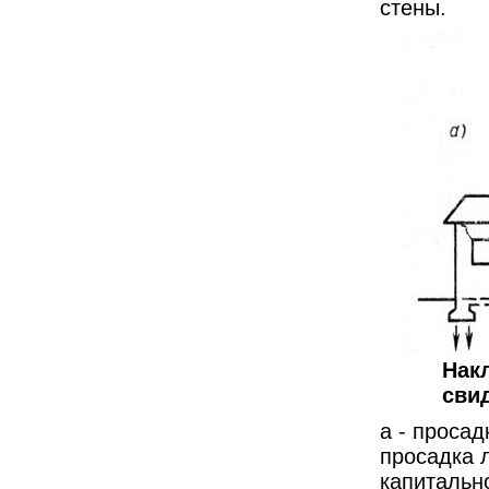
стены.
Нак
сви
а - просад
просадка 
капитальн