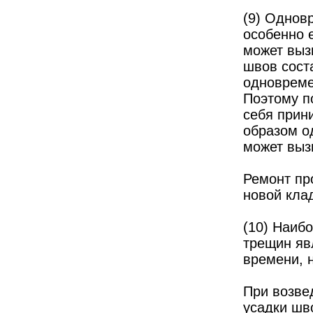
(9) Однов
особенно 
может выз
швов сост
одновреме
Поэтому п
себя прин
образом од
может выз
Ремонт пр
новой кла
(10) Наиб
трещин яв
времени, н
При возвед
усадки шв