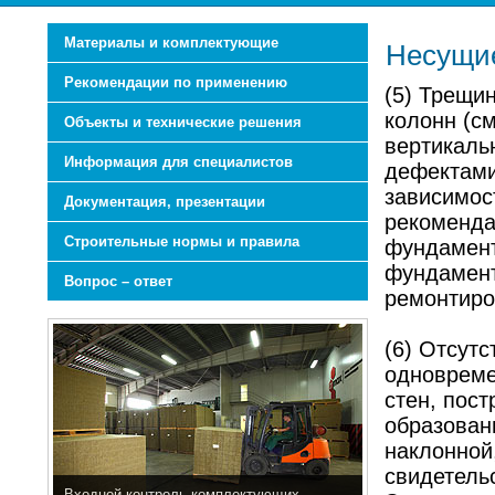
Материалы и комплектующие
Несущие
Рекомендации по применению
(5) Трещин
колонн (с
Объекты и технические решения
вертикаль
Информация для специалистов
дефектами
зависимост
Документация, презентации
рекоменда
Строительные нормы и правила
фундамент
фундамент
Вопрос – ответ
ремонтиро
(6) Отсут
одновреме
стен, пос
образован
наклонной
свидетельс
Входной контроль комплектующих