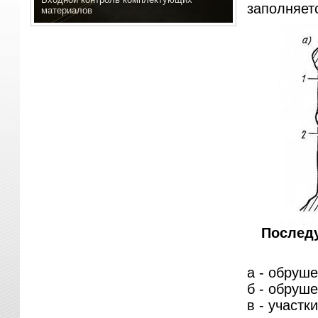
заполняетс
материалов
Последу
а - обруше
б - обруше
в - участки