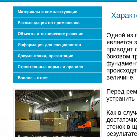
Материалы и комплектующие
Характ
Рекомендации по применению
Объекты и технические решения
Одной из 
является 
Информация для специалистов
приводит 
боковом т
Документация, презентации
фундамент
Строительные нормы и правила
происходя
величине.
Вопрос – ответ
Перед рем
устранить
Как в случ
достаточн
стенок в щ
результат
Входной контроль комплектующих