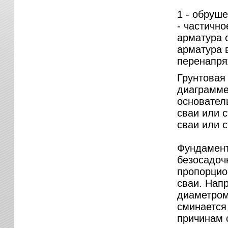
1 - обруш
- частично
арматура 
арматура в
перенапря
Грунтовая
диаграмме
основател
сваи или с
сваи или с
Фундамент
безосадоч
пропорцио
сваи. Напр
диаметром 
сминается
причинам 