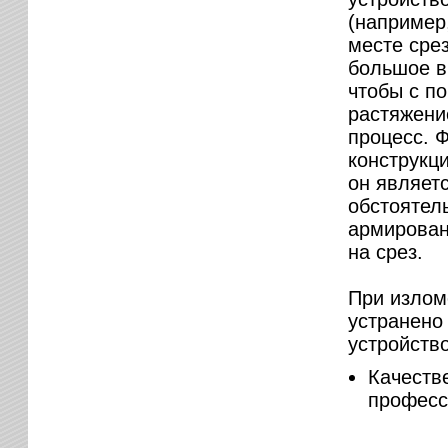
(например
месте сре
большое в
чтобы с п
растяжени
процесс. Ф
конструкци
он являет
обстоятел
армирован
на срез.
При излом
устранено
устройств
Качеств
професс