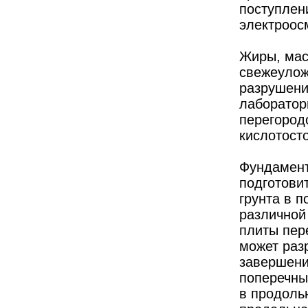
поступлен
электроос
Жиры, мас
свежеулож
разрушени
лаборатори
перегород
кислотост
Фундамент
подготови
грунта в 
различной
плиты пер
может раз
завершени
поперечны
в продоль