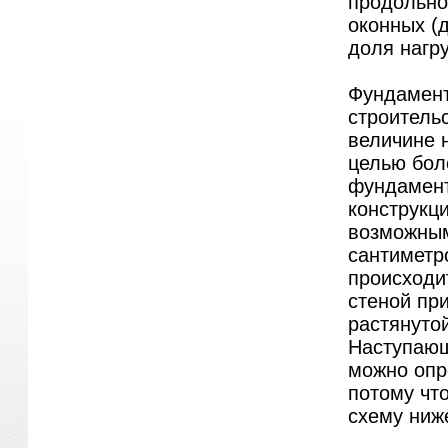
продольной
оконных (
доля нагру
Фундамент
строитель
величине н
целью бол
фундамент
конструкц
возможным
сантиметр
происходи
стеной пр
растянутой
Наступающ
можно опр
потому что
схему ниже