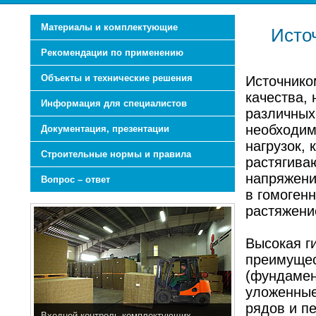
Материалы и комплектующие
Исто
Рекомендации по применению
Объекты и технические решения
Источнико
качества, 
Информация для специалистов
различных
необходим
Документация, презентации
нагрузок,
Строительные нормы и правила
растягива
напряжени
Вопрос – ответ
в гомоген
растяжение
Высокая г
преимущес
(фундамен
уложенные
рядов и п