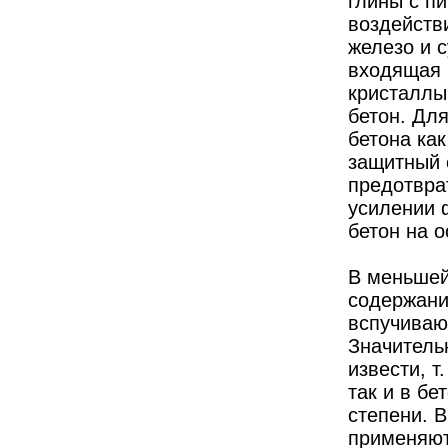
глины с п
воздейств
железо и 
входящая 
кристаллы
бетон. Дл
бетона ка
защитный 
предотвра
усилении 
бетон на 
В меньшей
содержани
вспучиваю
Значитель
извести, т
так и в б
степени. В
применяют