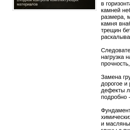
в горизон
Гусеничный пресс
камней не
размера, м
камня вна
трещин бет
раскалыва
Следовате
нагрузка 
прочность
Замена гр
дорогое и
дефекты л
подробно 
Фундамент
химически
и масляны