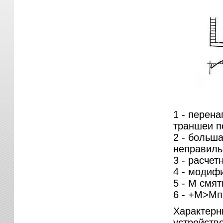
1 - перен
траншеи п
2 - больша
неправиль
3 - расче
4 - модиф
5 - М смят
6 - +М>Мп
Характерн
устройств